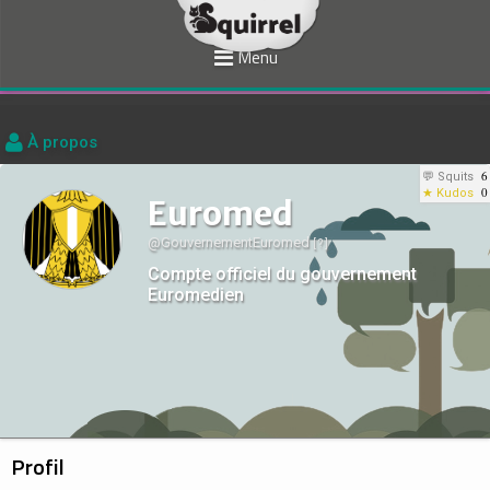
Menu
À propos
6
💬 Squits
0
★ Kudos
Euromed
@GouvernementEuromed
[ ? ]
Compte officiel du gouvernement
Euromedien
Profil