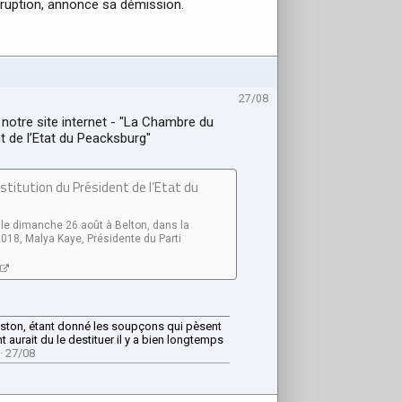
ruption, annonce sa démission.
27/08
r notre site internet - "La Chambre du
t de l’Etat du Peacksburg"
titution du Président de l’Etat du
é le dimanche 26 août à Belton, dans la
018, Malya Kaye, Présidente du Parti
ton, étant donné les soupçons qui pèsent
nt aurait du le destituer il y a bien longtemps
· 27/08