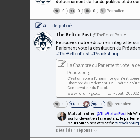
détournement de fonds publics et de cor
0
0
0
Permalien
Article publié
The Belton Post
@TheBeltonPost
Retrouvez notre édition en intégralité su
Parlement vote la destitution du Présiden
#TheBeltonPost
#Peacksburg
La Chambre du Parlement vote la des
Peacksburg
C’est un vote à l’unanimité qui s’est opér
Chambre du Parlement. Ce lundi 27 août 2
Conservateur du Peack...
www.forum-gc.com...lton-post#269992
0
1
1
Permalien
Malcolm Allen
@TheBeltonPost
Mr Wins
sur lui devrait en faire autant, le parleme
pour toutes ses atrocités!
#Peacksburg
Détail de 1 réponse