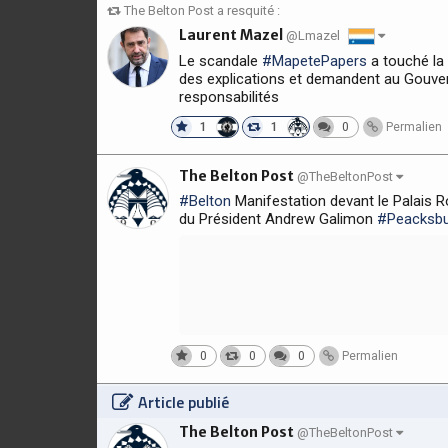
The Belton Post a resquité :
Laurent Mazel
@Lmazel
Le scandale
#MapetePapers
a touché la
des explications et demandent au Gouve
responsabilités
1
1
0
Permalien
The Belton Post
@TheBeltonPost
#Belton
Manifestation devant le Palais R
du Président Andrew Galimon
#Peacksbu
0
0
0
Permalien
Article publié
The Belton Post
@TheBeltonPost