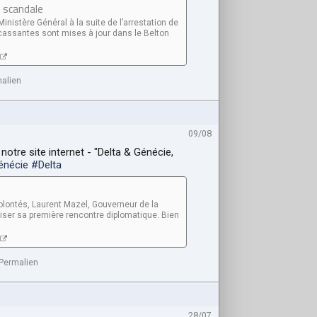
e scandale
inistère Général à la suite de l’arrestation de
racassantes sont mises à jour dans le Belton
alien
09/08
 notre site internet - "Delta & Génécie,
énécie
#Delta
lontés, Laurent Mazel, Gouverneur de la
iser sa première rencontre diplomatique. Bien
Permalien
28/07