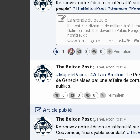
Retrouvez notre édition en intégralité sur
peuple"
#TheBeltonPost
#Génécie
#Pea
La gronde du peuple
Ils sont des dizaines de milliers à réclam
Galimon. Installés devant le Palais Rongo
nombreux d...
www.forum-gc.com...lton-post#269954
1
0
0
Permalien
The Belton Post
@TheBeltonPost
#MapetePapers
#AffaireAmilton
: Le Pr
de Génécie visés par une affaire de cor
publics.
0
0
0
Permalien
Article publié
The Belton Post
@TheBeltonPost
Retrouvez notre édition en intégralité sur 
Gouverneur, l'incroyable scandale"
#TheB