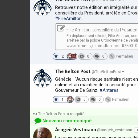
Retrouvez notre édition en intégralité sur n
conseillère du Président, arrêtée en Cro
#FilieAmilton
Filie Amilton, conseillère du Préside
En déplacement officiel, Filie Amilton, co
arrêtée par la police Crosovienne ce vendre
www.forum-gc.com...lton-post#269010
2
0
0
Permalien
The Belton Post
@TheBeltonPost
Génécie : "Aucun risque sanitaire n'est en
calme et au maintien de la sécurité pour t
Gouverneur De Sainz.
#Antares
1
0
0
Permalien
The Belton Post a resquité :
Nouveau communiqué
Árngeir Vestmann
@arngeir_vestmann
Le gouvernement norrois annonce sa dém