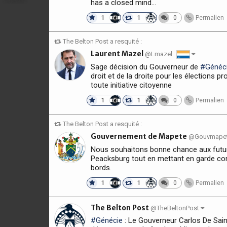
has a closed mind…
1
1
0
Permalien
The Belton Post a resquité :
Laurent Mazel
@Lmazel
Sage décision du Gouverneur de
#Généc
droit et de la droite pour les élections 
toute initiative citoyenne
1
1
0
Permalien
The Belton Post a resquité :
Gouvernement de Mapete
@Gouvmape
Nous souhaitons bonne chance aux futur
Peacksburg tout en mettant en garde con
bords.
1
1
0
Permalien
The Belton Post
@TheBeltonPost
#Génécie
: Le Gouverneur Carlos De Sainz