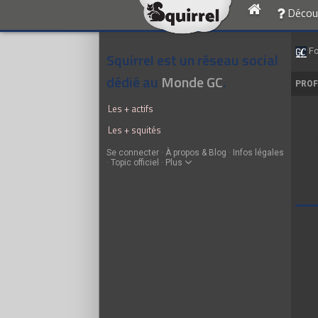
Découv
F
Squirrel est un réseau social
dédié au
Monde GC
.
PROF
Les + actifs
Les + squités
Se connecter
·
À propos & Blog
·
Infos légales
·
Topic officiel
·
Plus