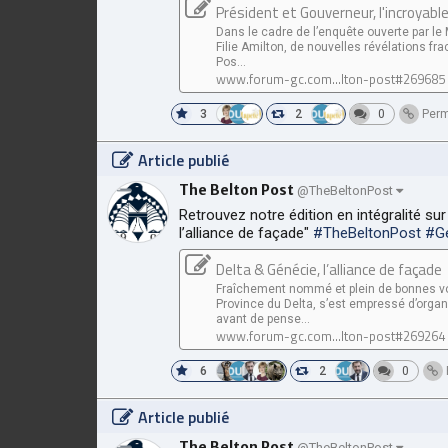
Président et Gouverneur, l'incroyabl
Dans le cadre de l’enquête ouverte par le M
Filie Amilton, de nouvelles révélations f
Pos...
www.forum-gc.com...lton-post#269685
3
2
0
Perm
Article publié
The Belton Post
@TheBeltonPost
Retrouvez notre édition en intégralité sur
l’alliance de façade"
#TheBeltonPost
#G
Delta & Génécie, l’alliance de façade
Fraîchement nommé et plein de bonnes vo
Province du Delta, s’est empressé d’organ
avant de pense...
www.forum-gc.com...lton-post#269264
6
2
0
Article publié
The Belton Post
@TheBeltonPost