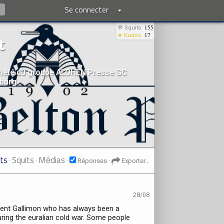
Se connecter
155
💬 Squits
17
★ Kudos
t
riété du groupe ALOHEN Presse GC
sburg
its
Squits
Médias
·
·
·
Réponses
·
Exporter...
28/08
ident Gallimon who has always been a
ring the euralian cold war. Some people