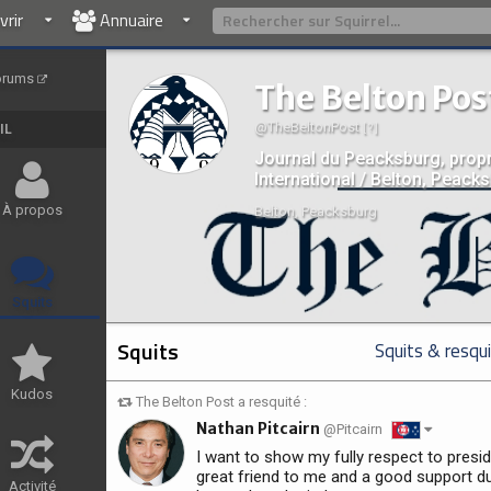
rir
Annuaire
orums
The Belton Pos
@TheBeltonPost
IL
[ ? ]
Journal du Peacksburg, prop
International / Belton, Peack
À propos
Belton, Peacksburg
Squits
Squits
Squits & resqu
Kudos
The Belton Post a resquité :
Nathan Pitcairn
@Pitcairn
I want to show my fully respect to pres
great friend to me and a good support du
Activité