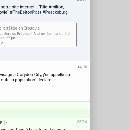
otre site internet - "Filie Amilton,
sovie"
#TheBeltonPost
#Peacksburg
nt, arrêtée en Crosovie
nseillère du Président Andrew Galimon, a été
di 27 juillet.
14/05
visagé à Corydon City, j'en appelle au
oute la population" déclare le
22/04
ission face à la victoire du camp