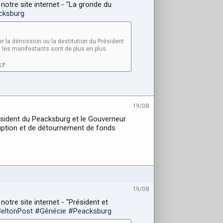
 notre site internet - "La gronde du
cksburg
er la démission ou la destitution du Président
, les manifestants sont de plus en plus
19/08
ésident du Peacksburg et le Gouverneur
ruption et de détournement de fonds
19/08
notre site internet - "Président et
eltonPost
#Génécie
#Peacksburg