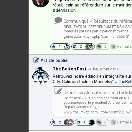
républicain au référendum sur le maintie
#démission
Communiqué – Résultats du référe
RÉSULTATS DU RÉFÉRENDUM ET DÉMISSI
marquée par une participation moyenne...
generation-city.....php?com_id=3559
1
2
0
Permalie
Article publié
The Belton Post
@TheBeltonPost
Retrouvez notre édition en intégralité sur
City, Galimon tacle la Mandelsy"
#TheBel
Depuis Corydon City, Galimon tacle 
Ce 22 avril 2018, en déplacement en RFGC
économiques, le président Andrew Galimon 
Depuis Corydon City, il ...
www.forum-gc.com...lton-post#265742
2
1
0
Permalie