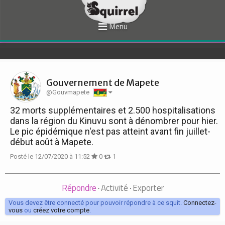
Menu
Gouvernement de Mapete
@Gouvmapete
32 morts supplémentaires et 2.500 hospitalisations
dans la région du Kinuvu sont à dénombrer pour hier.
Le pic épidémique n'est pas atteint avant fin juillet-
début août à Mapete.
Posté le 12/07/2020 à 11:52
0
1
Répondre
Activité
Exporter
·
·
Vous devez être connecté pour pouvoir répondre à ce squit.
Connectez-
vous
ou
créez votre compte
.