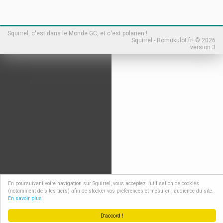
Squirrel, c'est dans le Monde GC, et c'est polarien !
Squirrel - Romukulot.fr! © 2026
version 3
En poursuivant votre navigation sur Squirrel, vous acceptez l'utilisation de cookies
(notamment de sites tiers) afin de stocker vos préférences et mesurer l'audience du site.
En savoir plus
D'accord !