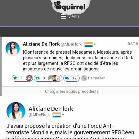
Menu
Aliciane De Flork
05/10
@AlDeFlork
[Conférence de presse] Mesdames, Messieurs, après
plusieurs semaines, de discussion, la province du Delta
et plus largement la RFGC ont décidé d'être les
initiateurs de nouvelles organisations.
1
3
12
Permalien
Charger les squits précédents
Aliciane De Flork
@AlDeFlork
J'avais proposé la création d'une Force Anti-
terroriste Mondiale, mais le gouvernement RFGCéen
préférerais voir une Gouvernance Anti-terroriste