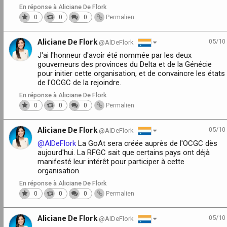
En réponse à Aliciane De Flork
0
0
0
Permalien
Aliciane De Flork
05/10
@AlDeFlork
J'ai l'honneur d'avoir été nommée par les deux
gouverneurs des provinces du Delta et de la Génécie
pour initier cette organisation, et de convaincre les états
de l'OCGC de la rejoindre.
En réponse à Aliciane De Flork
0
0
0
Permalien
Aliciane De Flork
05/10
@AlDeFlork
@AlDeFlork
La GoAt sera créée auprès de l'OCGC dès
aujourd'hui. La RFGC sait que certains pays ont déjà
manifesté leur intérêt pour participer à cette
organisation.
En réponse à Aliciane De Flork
0
0
0
Permalien
Aliciane De Flork
05/10
@AlDeFlork