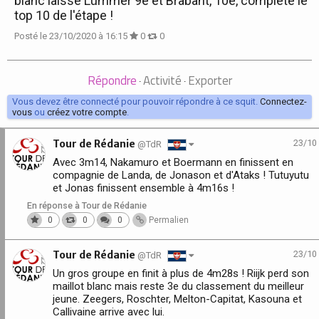
blanc laisse Lümmer 9e et Brabant, 10e, complète le
top 10 de l'étape !
Posté le 23/10/2020 à 16:15
0
0
Répondre
Activité
Exporter
·
·
Vous devez être connecté pour pouvoir répondre à ce squit.
Connectez-
vous
ou
créez votre compte
.
Tour de Rédanie
23/10
@TdR
Avec 3m14, Nakamuro et Boermann en finissent en
compagnie de Landa, de Jonason et d'Ataks ! Tutuyutu
et Jonas finissent ensemble à 4m16s !
En réponse à Tour de Rédanie
0
0
0
Permalien
Tour de Rédanie
23/10
@TdR
Un gros groupe en finit à plus de 4m28s ! Riijk perd son
maillot blanc mais reste 3e du classement du meilleur
jeune. Zeegers, Roschter, Melton-Capitat, Kasouna et
Callivaine arrive avec lui.