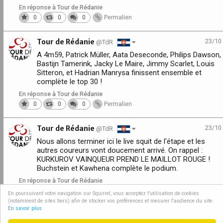
En réponse à Tour de Rédanie
0
0
0
Permalien
Tour de Rédanie
23/10
@TdR
A 4m59, Patrick Müller, Aata Deseconde, Philips Dawson,
Bastijn Tamerink, Jacky Le Maire, Jimmy Scarlet, Louis
Sitteron, et Hadrian Manrysa finissent ensemble et
complète le top 30 !
En réponse à Tour de Rédanie
0
0
0
Permalien
Tour de Rédanie
23/10
@TdR
Nous allons terminer ici le live squit de l'étape et les
autres coureurs vont doucement arrivé. On rappel :
KURKUROV VAINQUEUR PREND LE MAILLOT ROUGE !
Buchstein et Kawhena complète le podium.
En réponse à Tour de Rédanie
0
0
0
Permalien
En poursuivant votre navigation sur Squirrel, vous acceptez l'utilisation de cookies
(notamment de sites tiers) afin de stocker vos préférences et mesurer l'audience du site.
En savoir plus
Squirrel, c'est dans le Monde GC, et c'est polarien !
Squirrel - Romukulot.fr! © 2026