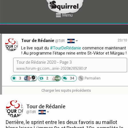
Menu
Tour de Rédanie
23/10
@TdR
Le live squit du
#TourDeRédanie
commence maintenant
! Au programme l'étape reine entre St-Viktor et Mürgau !
Tour de Rédanie 2020 - Page 3
www.forum-gc.com...anie-2020#289280
3
2
34
Permalien
Charger les squits précédents
Tour de Rédanie
@TdR
Derrière, le sprint entre les deux favoris au maillot