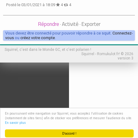
Posté le 03/01/2021 à 18:09
4
4
Répondre
Activité
Exporter
·
·
Vous devez être connecté pour pouvoir répondre à ce squit.
Connectez-
vous
ou
créez votre compte
.
Squirrel, c'est dans le Monde GC, et c'est polarien !
Squirrel - Romukulot.fr! © 2026
version 3
En poursuivant votre navigation sur Squirrel, vous acceptez l'utilisation de cookies
(notamment de sites tiers) afin de stocker vos préférences et mesurer l'audience du site.
En savoir plus
D'accord !