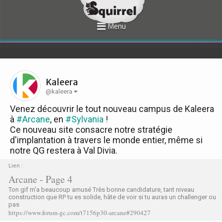
Menu
Kaleera
@kaleera
Venez découvrir le tout nouveau campus de Kaleera
à
#Arcane
, en
#Sylvania
!
Ce nouveau site consacre notre stratégie
d'implantation à travers le monde entier, même si
notre QG restera à Val Divia.
Lien :
Arcane - Page 4
Ton gif m'a beaucoup amusé Très bonne candidature, tant niveau
construction que RP tu es solide, hâte de voir si tu auras un challenger ou
pas
https://www.forum-gc.com/t7156p30-arcane#290427