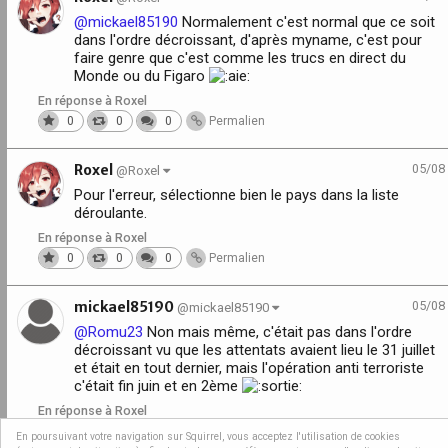
@mickael85190
Normalement c'est normal que ce soit
dans l'ordre décroissant, d'après myname, c'est pour
faire genre que c'est comme les trucs en direct du
Monde ou du Figaro
En réponse à Roxel
0
0
0
Permalien
Roxel
05/08
@Roxel
Pour l'erreur, sélectionne bien le pays dans la liste
déroulante.
En réponse à Roxel
0
0
0
Permalien
mickael85190
05/08
@mickael85190
@Romu23
Non mais même, c'était pas dans l'ordre
décroissant vu que les attentats avaient lieu le 31 juillet
et était en tout dernier, mais l'opération anti terroriste
c'était fin juin et en 2ème
En réponse à Roxel
0
0
0
Permalien
En poursuivant votre navigation sur Squirrel, vous acceptez l'utilisation de cookies