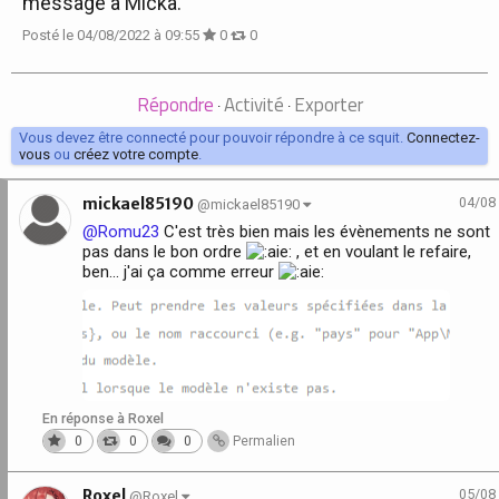
message à Micka.
Posté le 04/08/2022 à 09:55
0
0
Répondre
Activité
Exporter
·
·
Vous devez être connecté pour pouvoir répondre à ce squit.
Connectez-
vous
ou
créez votre compte
.
mickael85190
04/08
@mickael85190
@Romu23
C'est très bien mais les évènements ne sont
pas dans le bon ordre
, et en voulant le refaire,
ben... j'ai ça comme erreur
En réponse à Roxel
0
0
0
Permalien
Roxel
05/08
@Roxel