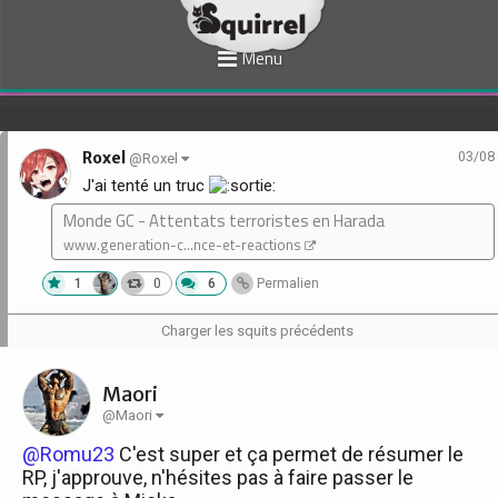
Menu
Roxel
03/08
@Roxel
J'ai tenté un truc
Monde GC - Attentats terroristes en Harada
www.generation-c...nce-et-reactions
1
0
6
Permalien
Charger les squits précédents
Maori
@Maori
@Romu23
C'est super et ça permet de résumer le
RP, j'approuve, n'hésites pas à faire passer le