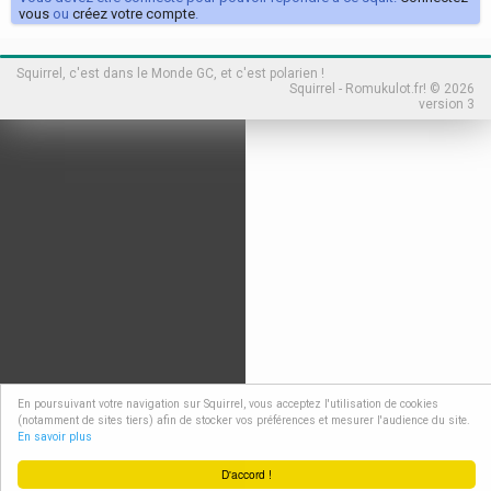
vous
ou
créez votre compte
.
Squirrel, c'est dans le Monde GC, et c'est polarien !
Squirrel - Romukulot.fr! © 2026
version 3
En poursuivant votre navigation sur Squirrel, vous acceptez l'utilisation de cookies
(notamment de sites tiers) afin de stocker vos préférences et mesurer l'audience du site.
En savoir plus
D'accord !