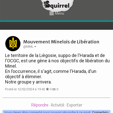
Menu
Mouvement Minelois de Libération
@MML
Le territoire de la Liègosie, suppo de l'Harada et de
l'OCGC, est une gène à nos objectifs de libération du
Minel.
En l’occurrence, il s'agit, comme l'Harada, d'un
objectif à éliminer.
Notre groupe y arrivera.
Posté le 12/02/2024 à 19:42
0
0
Répondre
Activité
Exporter
·
·
Vous devez être connecté pour pouvoir répondre à ce squit.
Connectez-