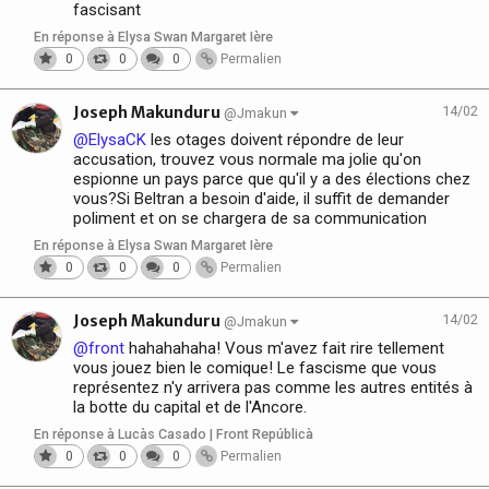
fascisant
En réponse à Elysa Swan Margaret Ière
0
0
0
Permalien
Joseph Makunduru
14/02
@Jmakun
@ElysaCK
les otages doivent répondre de leur
accusation, trouvez vous normale ma jolie qu'on
espionne un pays parce que qu'il y a des élections chez
vous?Si Beltran a besoin d'aide, il suffit de demander
poliment et on se chargera de sa communication
En réponse à Elysa Swan Margaret Ière
0
0
0
Permalien
Joseph Makunduru
14/02
@Jmakun
@front
hahahahaha! Vous m'avez fait rire tellement
vous jouez bien le comique! Le fascisme que vous
représentez n'y arrivera pas comme les autres entités à
la botte du capital et de l'Ancore.
En réponse à Lucàs Casado | Front Repúblicà
0
0
0
Permalien