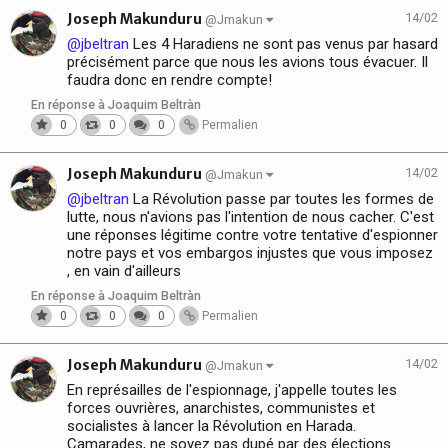
Joseph Makunduru
14/02
@Jmakun
@jbeltran
Les 4 Haradiens ne sont pas venus par hasard
précisément parce que nous les avions tous évacuer. Il
faudra donc en rendre compte!
En réponse à Joaquim Beltràn
0
0
0
Permalien
Joseph Makunduru
14/02
@Jmakun
@jbeltran
La Révolution passe par toutes les formes de
lutte, nous n'avions pas l'intention de nous cacher. C'est
une réponses légitime contre votre tentative d'espionner
notre pays et vos embargos injustes que vous imposez
, en vain d'ailleurs
En réponse à Joaquim Beltràn
0
0
0
Permalien
Joseph Makunduru
14/02
@Jmakun
En représailles de l'espionnage, j'appelle toutes les
forces ouvrières, anarchistes, communistes et
socialistes à lancer la Révolution en Harada.
Camarades, ne soyez pas dupé par des élections