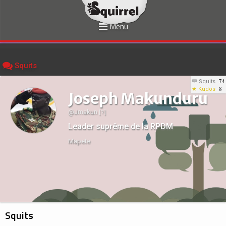
Menu
Squits
74
💬 Squits
8
★ Kudos
Joseph Makunduru
@Jmakun
[ ? ]
Leader suprême de la RPDM
Mapete
Squits