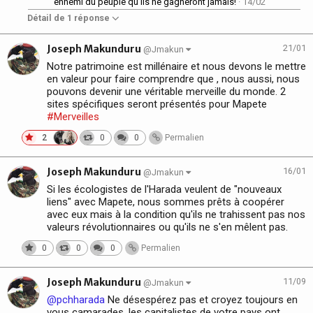
ennemi du peuple qu'ils ne gagneront jamais!
· 14/02
Détail de 1 réponse
Joseph Makunduru
21/01
@Jmakun
Notre patrimoine est millénaire et nous devons le mettre
en valeur pour faire comprendre que , nous aussi, nous
pouvons devenir une véritable merveille du monde. 2
sites spécifiques seront présentés pour Mapete
#Merveilles
2
0
0
Permalien
Joseph Makunduru
16/01
@Jmakun
Si les écologistes de l'Harada veulent de "nouveaux
liens" avec Mapete, nous sommes prêts à coopérer
avec eux mais à la condition qu'ils ne trahissent pas nos
valeurs révolutionnaires ou qu'ils ne s'en mêlent pas.
0
0
0
Permalien
Joseph Makunduru
11/09
@Jmakun
@pchharada
Ne désespérez pas et croyez toujours en
vous camarades, les capitalistes de votre pays ont