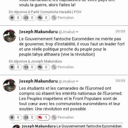
voulu la guerre, alors faites la!
En réponse à Partit Comunista Haradià | PCH
0
0
0
Permalien
Joseph Makunduru
09/09
@Jmakun
Le Gouvernement fantoche Euromédien ne mérite pas
de gouverner, trop d'instabilité, il vous faut un leader fort
et une réelle politique proche du peuple pour le
peuple.tahya althawra (vive la révolution)
En réponse à Joseph Makunduru
0
0
0
Permalien
Joseph Makunduru
09/09
@Jmakun
Les étudiants et les camarades de l'Euromed ont
compris où étaient les intérêts nationaux de l'Euromed.
Les Peuples mapétiens et le Front Populaire sont de
tout cœur avec les communistes euromédiens et leur
soutien. Une révolution est possible
0
0
1
Permalien
Joseph Makunduru
Le Gouvernement fantoche Euromédien