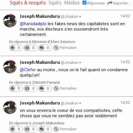
Squits & resquits
Squits
Médias
·
·
·
Réponses
·
Exporter...
Joseph Makunduru
14/02
@Jmakun
@haradadiplo
les fakes news des capitalistes sont en
marche, vos électeurs s'en souviendront trés
certainement.
En réponse à Ministeri d'Afers Exteriors
0
0
0
Permalien
Joseph Makunduru
14/02
@Jmakun
@Clefer
au moins , nous on le fait quand on condamne
quelqu'un!
En réponse à Clément Ferrand
0
0
0
Permalien
Joseph Makunduru
14/02
@Jmakun
on vous enverra le coeur de vos compatriotes, cette
chose que vous ne semblez pas avoir visiblement
En réponse à Joseph Makunduru
0
0
0
Permalien