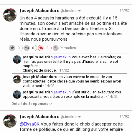
Joseph Makunduru
14/02
@Jmakun
Un des 4 accusés haradiens a été exécuté il y a 15
minutes, son coeur s'est arraché de sa poitrine et a été
donné en offrande à la Déesse des Ténèbres. Si
l'Harada n'avoue rien et ne précise pas ses intentions
réels, nous poursuivrons
0
0
3
Permalien
Joaquim Beltràn
@Jmakun
Vous avez beau le répéter, ça
n'en fait pas une réalité. Il n'y a pas d'haradiens sur le sol
mapétien.
Changez de disque.
· 14/02
Joseph Makunduru
on vous enverra le coeur de vos
compatriotes, cette chose que vous ne semblez pas avoir
visiblement
· 14/02
Joaquim Beltràn
@Jmakun
C'est sûr qu'en exécutant vos
opposants, vous êtes un exemple en la matière...
· 14/02
Détail de 3 réponses
Joseph Makunduru
14/02
@Jmakun
@ElysaCK
Vous faites donc le choix d'accepter cette
forme de politique, ce qui en dit long sur votre empire