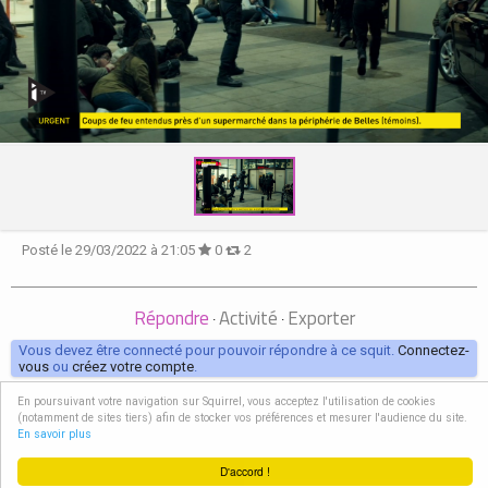
Posté le 29/03/2022 à 21:05
0
2
Répondre
Activité
Exporter
·
·
Vous devez être connecté pour pouvoir répondre à ce squit.
Connectez-
vous
ou
créez votre compte
.
En poursuivant votre navigation sur Squirrel, vous acceptez l'utilisation de cookies
Squirrel, c'est dans le Monde GC, et c'est polarien !
(notamment de sites tiers) afin de stocker vos préférences et mesurer l'audience du site.
Squirrel - Romukulot.fr! © 2026
En savoir plus
version 3
D'accord !