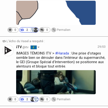
0
2
0
Permalien
L'écho du Vasel a resquité :
iTV
29/03
@itv
IMAGES TÉMOINS ITV >
#Harada
: Une prise d'otages
semble bien se dérouler dans l'intérieur du supermarché,
le GEI (Groupe Spécial d'Intervention) se positionne aux
alentours et bloque tout entrée.
0
2
0
Permalien