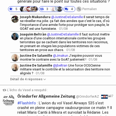
générale pour faire le point sur toutes ces situations ?
5
3
4
Permalien
Joseph Makunduru
@JustineDeSalamille
Il serait temps de
se réveiller ma jolie. ça fait des années que c'est le cas, d'où
l'importance d'une armée forte pour protéger son peuple, le
GOAT est une fumisterie.
· 01/08
Joaquim Beltràn
@JustineDeSalamille
Il faut surtout mettre
en place d'une coalition internationale contre les groupes
terroristes qui se cachent dans les territoires non reconnus,
en prenant en otages les populations victimes de ces
territoires en proie aux chaos.
· 01/08
Justine De Salamille
@Jmakun
J'espère pouvoir vous
montrer le contraire avec la GoAT justement !
· 01/08
Justine De Salamille
@jbeltran
Une force OCGCienne
militaire visant le contrôle et la sécurisation des territoire non
alignés ?
· 01/08
Détail de 4 réponses
L'écho du Vasel a resquité :
Örindorfer Allgemeine Zeitung
28/07
@OrindorferAZ
#FlashInfo
: L'avion du vol Vasel Airways 535 s'est
crashé en pleine campagne vaubourgeoise ce matin !! Il
reliait Maris Cantii à Mesra et survolait la Rédanie. Les