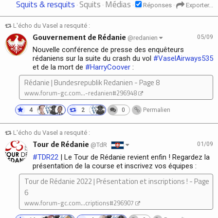
Squits & resquits
Squits
Médias
·
·
·
Réponses
·
Exporter...
L'écho du Vasel a resquité :
Gouvernement de Rédanie
05/09
@redanien
Nouvelle conférence de presse des enquêteurs
rédaniens sur la suite du crash du vol
#VaselAirways535
et de la mort de
#HarryCoover
:
Rédanie | Bundesrepublik Redanien - Page 8
www.forum-gc.com...-redanien#296948
4
2
0
Permalien
L'écho du Vasel a resquité :
Tour de Rédanie
01/09
@TdR
#TDR22
| Le Tour de Rédanie revient enfin ! Regardez la
présentation de la course et inscrivez vos équipes :
Tour de Rédanie 2022 | Présentation et inscriptions ! - Page
6
www.forum-gc.com...criptions#296907