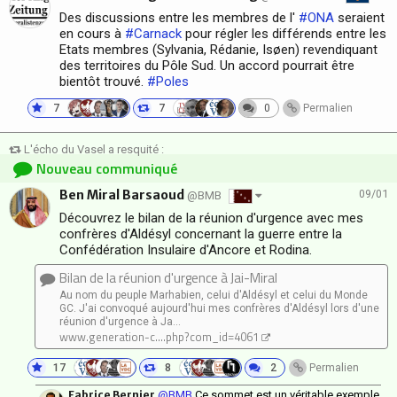
Des discussions entre les membres de l'
#ONA
seraient
en cours à
#Carnack
pour régler les différends entre les
Etats membres (Sylvania, Rédanie, Isøen) revendiquant
des territoires du Pôle Sud. Un accord pourrait être
bientôt trouvé.
#Poles
7
7
0
Permalien
L'écho du Vasel a resquité :
Nouveau communiqué
Ben Miral Barsaoud
09/01
@BMB
Découvrez le bilan de la réunion d'urgence avec mes
confrères d'Aldésyl concernant la guerre entre la
Confédération Insulaire d'Ancore et Rodina.
Bilan de la réunion d'urgence à Jai-Miral
Au nom du peuple Marhabien, celui d'Aldésyl et celui du Monde
GC. J'ai convoqué aujourd'hui mes confrères d'Aldésyl lors d'une
réunion d'urgence à Ja...
www.generation-c....php?com_id=4061
17
8
2
Permalien
Fabrice Bernier
@BMB
Ce sommet est un véritable exemple