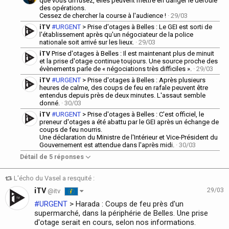
que vous diffusez, elles peuvent mettre en danger le déroulé
des opérations.
Cessez de chercher la course à l'audience !
· 29/03
iTV
#URGENT
> Prise d'otages à Belles : Le GEI est sorti de
l'établissement après qu'un négociateur de la police
nationale soit arrivé sur les lieux.
· 29/03
iTV
Prise d'otages à Belles : Il est maintenant plus de minuit
et la prise d'otage continue toujours. Une source proche des
évènements parle de « négociations très difficiles ».
· 29/03
iTV
#URGENT
> Prise d'otages à Belles : Après plusieurs
heures de calme, des coups de feu en rafale peuvent être
entendus depuis près de deux minutes. L'assaut semble
donné.
· 30/03
iTV
#URGENT
> Prise d'otages à Belles : C'est officiel, le
preneur d'otages a été abattu par le GEI après un échange de
coups de feu nourris.
Une déclaration du Ministre de l'Intérieur et Vice-Président du
Gouvernement est attendue dans l'après midi.
· 30/03
Détail de 5 réponses
L'écho du Vasel a resquité :
iTV
29/03
@itv
#URGENT
> Harada : Coups de feu près d'un
supermarché, dans la périphérie de Belles. Une prise
d'otage serait en cours, selon nos informations.