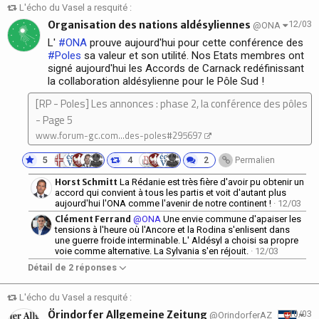
L'écho du Vasel a resquité :
Organisation des nations aldésyliennes
12/03
@ONA
L'
#ONA
prouve aujourd'hui pour cette conférence des
#Poles
sa valeur et son utilité. Nos Etats membres ont
signé aujourd'hui les Accords de Carnack redéfinissant
la collaboration aldésylienne pour le Pôle Sud !
[RP - Poles] Les annonces : phase 2, la conférence des pôles
- Page 5
www.forum-gc.com...des-poles#295697
5
4
2
Permalien
Horst Schmitt
La Rédanie est très fière d'avoir pu obtenir un
accord qui convient à tous les partis et voit d'autant plus
aujourd'hui l'ONA comme l'avenir de notre continent !
· 12/03
Clément Ferrand
@ONA
Une envie commune d'apaiser les
tensions à l'heure où l'Ancore et la Rodina s'enlisent dans
une guerre froide interminable. L' Aldésyl a choisi sa propre
voie comme alternative. La Sylvania s'en réjouit.
· 12/03
Détail de 2 réponses
L'écho du Vasel a resquité :
Örindorfer Allgemeine Zeitung
10/03
@OrindorferAZ