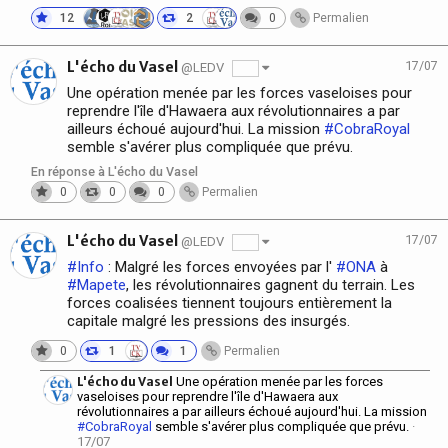
12
2
0
Permalien
L'écho du Vasel
17/07
@LEDV
Une opération menée par les forces vaseloises pour
reprendre l'île d'Hawaera aux révolutionnaires a par
ailleurs échoué aujourd'hui. La mission
#CobraRoyal
semble s'avérer plus compliquée que prévu.
En réponse à L'écho du Vasel
0
0
0
Permalien
L'écho du Vasel
17/07
@LEDV
#Info
: Malgré les forces envoyées par l'
#ONA
à
#Mapete
, les révolutionnaires gagnent du terrain. Les
forces coalisées tiennent toujours entièrement la
capitale malgré les pressions des insurgés.
0
1
1
Permalien
L'écho du Vasel
Une opération menée par les forces
vaseloises pour reprendre l'île d'Hawaera aux
révolutionnaires a par ailleurs échoué aujourd'hui. La mission
#CobraRoyal
semble s'avérer plus compliquée que prévu.
·
17/07