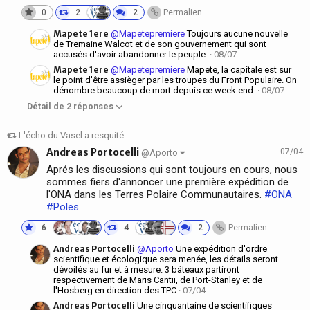
0
2
2
Permalien
Mapete 1ere
@Mapetepremiere
Toujours aucune nouvelle
de Tremaine Walcot et de son gouvernement qui sont
accusés d'avoir abandonner le peuple.
· 08/07
Mapete 1ere
@Mapetepremiere
Mapete, la capitale est sur
le point d'être assièger par les troupes du Front Populaire. On
dénombre beaucoup de mort depuis ce week end.
· 08/07
Détail de 2 réponses
L'écho du Vasel a resquité :
Andreas Portocelli
07/04
@Aporto
Aprés les discussions qui sont toujours en cours, nous
sommes fiers d'annoncer une première expédition de
l'ONA dans les Terres Polaire Communautaires.
#ONA
#Poles
6
4
2
Permalien
Andreas Portocelli
@Aporto
Une expédition d'ordre
scientifique et écologique sera menée, les détails seront
dévoilés au fur et à mesure. 3 bâteaux partiront
respectivement de Maris Cantii, de Port-Stanley et de
l'Hosberg en direction des TPC
· 07/04
Andreas Portocelli
Une cinquantaine de scientifiques