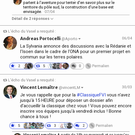
partent à l'aventure pour tenter d'en savoir plus sur le
territoire du pôle sud, la construction d'une base est
envisagée.
· 07/04
Détail de 2 réponses
L'écho du Vasel a resquité :
Andreas Portocelli
06/04
@Aporto
La Sylvania annonce des discussions avec la Rédanie et
l'Isoen dans le cadre de l'ONA pour un premier projet en
commun sur les terres polaires.
2
5
0
Permalien
L'écho du Vasel a resquité :
Vincent Lemaître
30/03
@vincentLM
Je vous rappelle que pour la
#ClassiqueFVI
vous n'avez
jusqu'à 15 HEURE pour déposer un dossier afin
d'accueillir la classique chez vous ! Vous pouvez encore
inscrire vos équipes jusqu'à vendredi inclus ! Bonne
chance à tous !
5
3
2
Permalien
Vincent Lemaître
A partir de 15h ce mercredi et ça jusqu'au