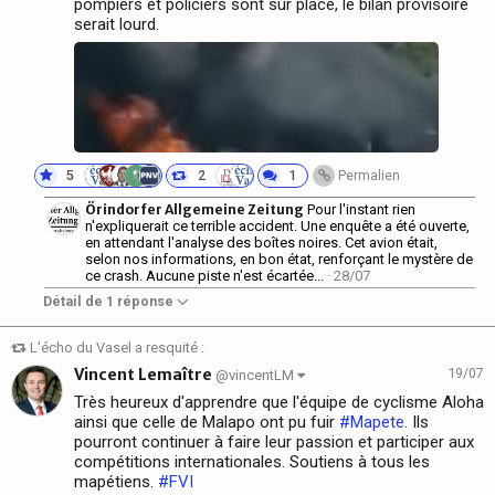
pompiers et policiers sont sur place, le bilan provisoire
serait lourd.
5
2
1
Permalien
Örindorfer Allgemeine Zeitung
Pour l'instant rien
n'expliquerait ce terrible accident. Une enquête a été ouverte,
en attendant l'analyse des boîtes noires. Cet avion était,
selon nos informations, en bon état, renforçant le mystère de
ce crash. Aucune piste n'est écartée...
· 28/07
Détail de 1 réponse
L'écho du Vasel a resquité :
Vincent Lemaître
19/07
@vincentLM
Très heureux d'apprendre que l'équipe de cyclisme Aloha
ainsi que celle de Malapo ont pu fuir
#Mapete
. Ils
pourront continuer à faire leur passion et participer aux
compétitions internationales. Soutiens à tous les
mapétiens.
#FVI