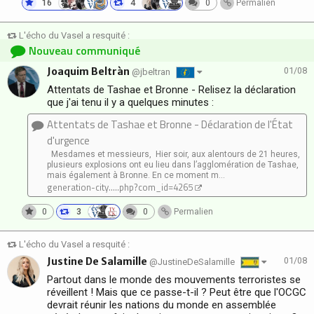
16
4
0
Permalien
L'écho du Vasel a resquité :
Nouveau communiqué
Joaquim Beltràn
01/08
@jbeltran
Attentats de Tashae et Bronne - Relisez la déclaration
que j'ai tenu il y a quelques minutes :
Attentats de Tashae et Bronne - Déclaration de l'État
d'urgence
Mesdames et messieurs, Hier soir, aux alentours de 21 heures,
plusieurs explosions ont eu lieu dans l’agglomération de Tashae,
mais également à Bronne. En ce moment m...
generation-city.....php?com_id=4265
0
3
0
Permalien
L'écho du Vasel a resquité :
Justine De Salamille
01/08
@JustineDeSalamille
Partout dans le monde des mouvements terroristes se
réveillent ! Mais que ce passe-t-il ? Peut être que l'OCGC
devrait réunir les nations du monde en assemblée