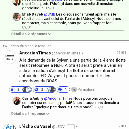
d'unité qui porte l'Aldésyl dans une nouvelle dimension
géopolitique
· 09/01
Ehab Dayeb
@BMB
Les discussions furent âpre, mais le
résultat est avant celui de l'unité de l'Aldesyl! Nous sommes
nombreux, mais ensemble, nous pouvons frapper fort!
·
09/01
Détail de 2 réponses
L'écho du Vasel a resquité :
AncorianTimes
07/01
@AncorianTimes
A la demande de la Sylvania une partie de la 4 ème flotte
serait retournée à Nuku Alofa et serait prête à venir en
aide à la nation d'aldésyl. La flotte se concentrerait
autour du LHD Wayne et pourrait comporter des
escadrons du BOAS.
2
2
1
Permalien
Carla Aubry
@AncorianTimes
Nous pouvons toujours
compter sur nos amis, parfait! Nous attaquerons demain à
l'aubre "quelque part dans le Tiers Monde"
· 07/01
Détail de 1 réponse
L'écho du Vasel
07/01
@LEDV