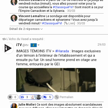
vendredi inclus (minuit), vous allez pouvoir voter pour la
course qui accueillera la
#ClassiqueFVI
! Sont inscrit à ce jour
l'Empire Carnackien et la Sylvania.
· 30/03
Vincent Lemaître
Le sondage est disponible pour
départager carnackiens et sylvaniens ! Vous avez jusqu'à
vendredi minuit !
#ClassiqueFVI
· [
Lien]
· 30/03
Détail de 2 réponses
L'écho du Vasel a resquité :
iTV
29/03
@itv
IMAGES TÉMOINS ITV >
#Harada
: Images exclusives
d'un témoin à l'intérieur de l'établissement et qui a
ensuite pu fuir. Un seul homme prend en otage une
femme, entourés par le GEI.
0
3
5
Permalien
Julie Moliet
Ce sont des images absolument scandaleuses