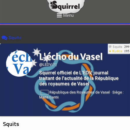
Menu
Squits
299
💬 Squits
195
★ Kudos
L'écho du Vasel
@LEDV
[ ? ]
Squirrel officiel de L'EDV, journal
traitant de l'actualité de la République
des royaumes de Vasel
République des Royaumes de Vasel · Siège :
Maris Cantii
Squits