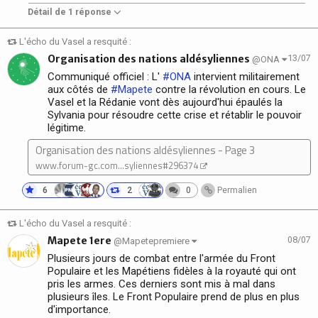
Détail de 1 réponse
L'écho du Vasel a resquité :
Organisation des nations aldésyliennes
13/07
@ONA
Communiqué officiel : L'
#ONA
intervient militairement
aux côtés de
#Mapete
contre la révolution en cours. Le
Vasel et la Rédanie vont dès aujourd'hui épaulés la
Sylvania pour résoudre cette crise et rétablir le pouvoir
légitime.
Organisation des nations aldésyliennes - Page 3
www.forum-gc.com...syliennes#296374
6
2
0
Permalien
L'écho du Vasel a resquité :
Mapete 1ere
08/07
@Mapetepremiere
Plusieurs jours de combat entre l'armée du Front
Populaire et les Mapétiens fidèles à la royauté qui ont
pris les armes. Ces derniers sont mis à mal dans
plusieurs îles. Le Front Populaire prend de plus en plus
d'importance.