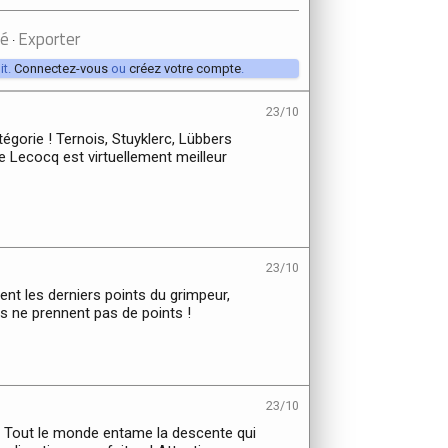
té
Exporter
·
it.
Connectez-vous
ou
créez votre compte
.
23/10
égorie ! Ternois, Stuyklerc, Lübbers
 Lecocq est virtuellement meilleur
23/10
ent les derniers points du grimpeur,
 ne prennent pas de points !
23/10
 Tout le monde entame la descente qui