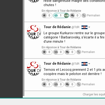
reste dangereuse malgré des conditions 
chutes !
En réponse à Tour de Rédanie
0
1
0
Permalien
Tour de Rédanie
@TdR
Le groupe Kurkurov rentre sur le groupe
catégorie ! Barbarovsky, s'écarte il a fin
d'une minute !
En réponse à Tour de Rédanie
0
0
0
Permalien
Tour de Rédanie
@TdR
Ternois et Lecocq prennent 2 et 1 pts a
coopère mais le peloton est derrière !
En réponse à Tour de Rédanie
0
0
0
Permalien
Charger les squi
aw