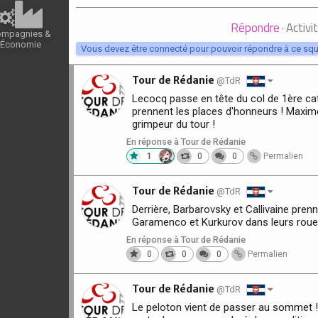
Répondre
Activi
·
ompagnies &
Économie
Vous devez être connecté pour pouvoir répondre à ce squ
Tour de Rédanie
@TdR
Lecocq passe en tête du col de 1ère cat
prennent les places d'honneurs ! Maxime
grimpeur du tour !
En réponse à Tour de Rédanie
1
0
0
Permalien
Tour de Rédanie
@TdR
Derrière, Barbarovsky et Callivaine prenn
Garamenco et Kurkurov dans leurs roues
En réponse à Tour de Rédanie
0
0
0
Permalien
Tour de Rédanie
@TdR
Le peloton vient de passer au sommet !