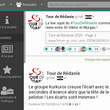
rir
Annuaire
Tour de Rédanie
@TdR
Le live squit du
#TourDeRédanie
commenc
il d'actualité
reine entre St-Viktor et Mürgau !
Tour de Rédanie 2020 - Page 3
GORIES
www.forum-gc.com...anie-2020#289280
3
2
34
Pe
À la une
Charger les squit
Tour de Rédanie
plus populaires
@TdR
Le groupe Kurkurov creuse l'écart avec le
secondes d'avance alors que la tête de la
peloton ! Les écarts sont minimes !
iplomatie &
Politique
Posté le 23/10/2020 à 14:39
0
1