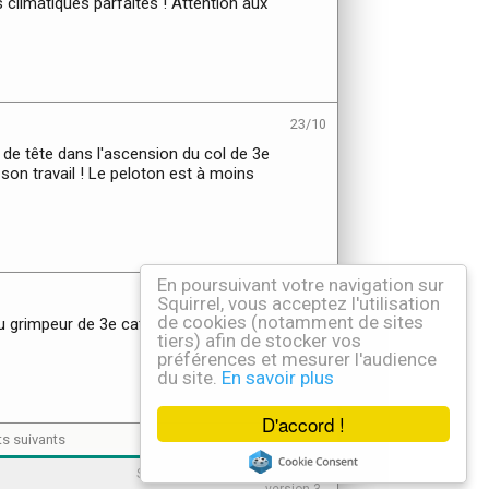
climatiques parfaites ! Attention aux
23/10
 de tête dans l'ascension du col de 3e
i son travail ! Le peloton est à moins
En poursuivant votre navigation sur
23/10
Squirrel, vous acceptez l'utilisation
de cookies (notamment de sites
u grimpeur de 3e cat. ! Le groupe
tiers) afin de stocker vos
préférences et mesurer l'audience
du site.
En savoir plus
D'accord !
ts suivants
Squirrel - Romukulot.fr! © 2026