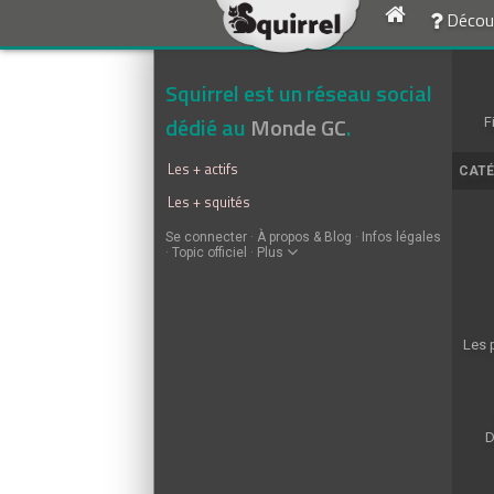
Découv
Squirrel est un réseau social
dédié au
Monde GC
.
F
Les + actifs
CATÉ
Les + squités
Se connecter
·
À propos & Blog
·
Infos légales
·
Topic officiel
·
Plus
Les 
D